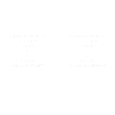
-LpTUASXTPFT0TGU_4F6
-LpTUASXTPFT0TGU_4F6
カラードレス
カラードレス
239989
239988
10
10
O
ク
HK-1012
HK-1013
-NqkitwIwlJjv7t1bBT9
-NqkjeyysCop9EV9WxcE