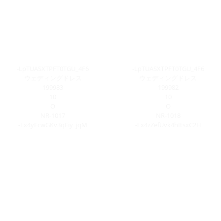
-LpTUASXTPFT0TGU_4F6
-LpTUASXTPFT0TGU_4F6
ウェディングドレス
ウェディングドレス
199983
199982
10
10
O
O
NR-1017
NR-1018
-Lx4yFcwGKv3qFiy_jqM
-Lx4zZefUvk4hItsxC2H