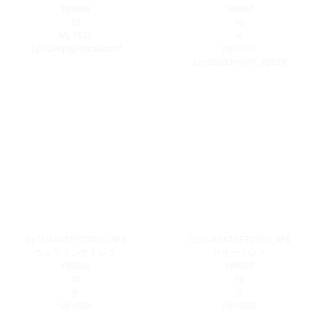
189968
189967
10
10
MJ-1032
K
-LpTUAqogFt6ral4sxhf
MJ-1033
-Lro0SsG3m1ifP_FDbDf
-LpTUASXTPFT0TGU_4F6
-LpTUASXTPFT0TGU_4F6
ウェディングドレス
カラードレス
189966
189965
10
10
ク
ク
MJ-1034
MJ-1035