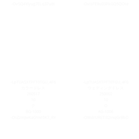
-OvSQ4Ylyug7ELq37u8t
-OvIsFE9u03PkGQ5QOte
-LpTUASXTPFT0TGU_4F6
-LpTUASXTPFT0TGU_4F6
カラードレス
ウェディングドレス
260517
250002
10
10
ク
O
BG-1000
AG-1006
-OsZzmJwKaGYwI5K7_RY
-OWdrURETi32rnqGrBbD