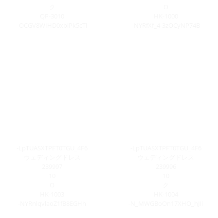
ク
O
QP-3010
HK-1000
-OCGV8WIHD0xbiPk5cTl
-NYRfXf_4-3zOCyNP74B
-LpTUASXTPFT0TGU_4F6
-LpTUASXTPFT0TGU_4F6
ウェディングドレス
ウェディングドレス
239997
239996
10
10
O
ク
HK-1003
HK-1004
-NYRnlqvlaoZ1fB8EGHh
-N_MWGBoOn17XHO_hJIi