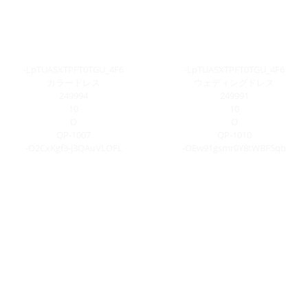
-LpTUASXTPFT0TGU_4F6
-LpTUASXTPFT0TGU_4F6
カラードレス
ウェディングドレス
249994
249991
10
10
O
O
QP-1007
QP-1010
-O2CxKgf3-j3QAuVLOFL
-OEw91gsmr0Y8tWBF5qb