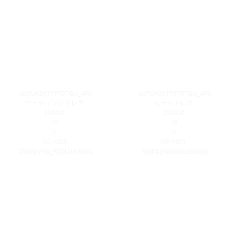
-LpTUASXTPFT0TGU_4F6
-LpTUASXTPFT0TGU_4F6
ウェディングドレス
カラードレス
250001
250000
10
10
ク
O
AG-1005
QP-1001
-OWdpvFw_FU0UlutAdoL
-Nxjh0iJkwaxMsjSktdN