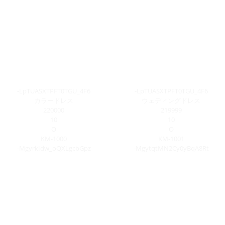
-LpTUASXTPFT0TGU_4F6
-LpTUASXTPFT0TGU_4F6
カラードレス
ウェディングドレス
220000
219999
10
10
O
O
KM-1000
KM-1001
-MgyrkIdw_oQXLgcbGpz
-MgytqtMN2Cy0yBqA8Rt