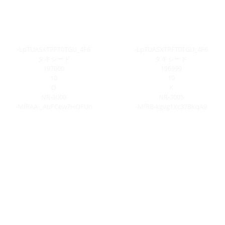
-LpTUASXTPFT0TGU_4F6
-LpTUASXTPFT0TGU_4F6
タキシード
タキシード
197000
196999
10
10
O
K
NR-3000
NR-3005
-MfRAA-_AuFCew7HOFUh
-MfRB-kgvg1Xc37BKqA9