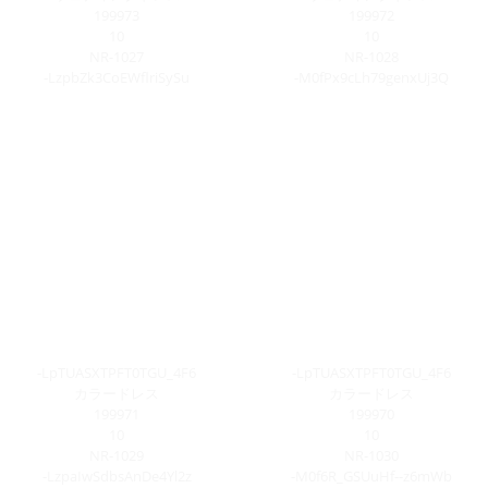
199973
199972
10
10
NR-1027
NR-1028
-LzpbZk3CoEWflriSySu
-M0fPx9cLh79genxUj3Q
-LpTUASXTPFT0TGU_4F6
-LpTUASXTPFT0TGU_4F6
カラードレス
カラードレス
199971
199970
10
10
NR-1029
NR-1030
-LzpaIwSdbsAnDe4Yl2z
-M0f6R_GSUuHf--z6mWb