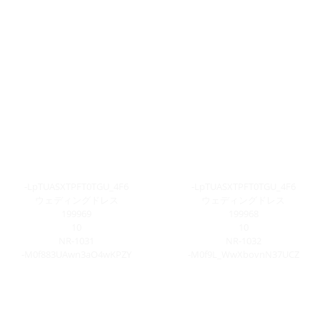
-LpTUASXTPFT0TGU_4F6
-LpTUASXTPFT0TGU_4F6
ウェディングドレス
ウェディングドレス
199969
199968
10
10
NR-1031
NR-1032
-M0f883UAwn3aO4wKPZY
-M0f9L_WwXbovnN37UCZ