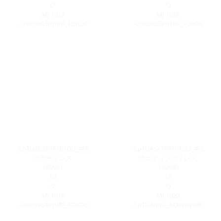
O
O
MJ-1017
MJ-1018
-Lro0SsG3m1ifP_FDbDP
-Lro0SsG3m1ifP_FDbDE
-LpTUASXTPFT0TGU_4F6
-LpTUASXTPFT0TGU_4F6
カラードレス
ウェディングドレス
189981
189980
10
10
ク
O
MJ-1019
MJ-1020
-Lro0SsG3m1ifP_FDbDb
-LpTUAqrrC_RQIqwyadb