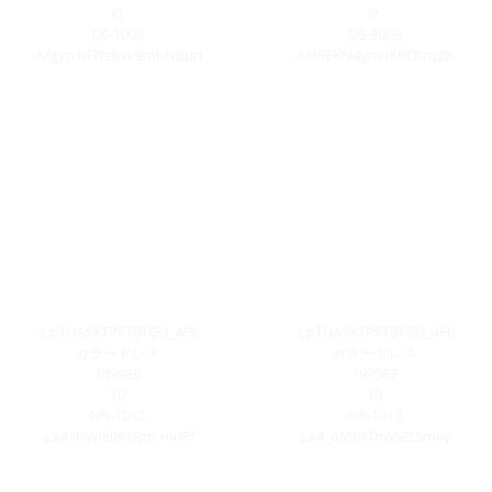
O
ク
DS-1008
DS-3009
-Mgyp1d7tsbxk9mbNbun
-MfREKN4ym-iXKOIzq2X
-LpTUASXTPFT0TGU_4F6
-LpTUASXTPFT0TGU_4F6
カラードレス
カラードレス
199988
199987
10
10
NR-1012
NR-1013
-Lx4YhVoel8H8jm-muRf
-Lx4_oMtJrTnwSZtSmvy