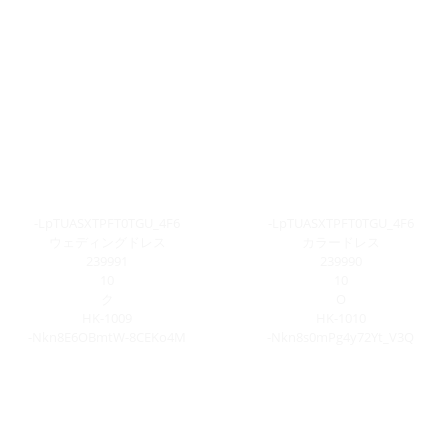
-LpTUASXTPFT0TGU_4F6
-LpTUASXTPFT0TGU_4F6
ウェディングドレス
カラードレス
239991
239990
10
10
ク
O
HK-1009
HK-1010
-Nkn8E6OBmtW-8CEKo4M
-Nkn8s0mPg4y72Yt_V3Q