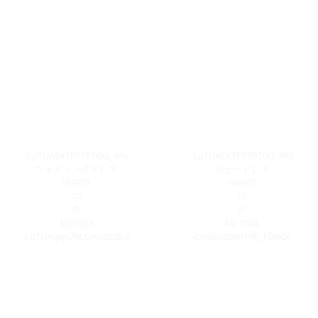
-LpTUASXTPFT0TGU_4F6
-LpTUASXTPFT0TGU_4F6
ウェディングドレス
カラードレス
189977
189976
10
10
O
ク
MJ-1023
MJ-1024
-LpTUAqqn76LOhXqCBLn
-Lro0SsG3m1ifP_FDbDc