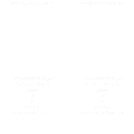
-NYR_oUChqvYDE9Xr_hl
-NYRcldowNwOVPqI_asK
-LpTUASXTPFT0TGU_4F6
-LpTUASXTPFT0TGU_4F6
ウェディングドレス
ウェディングドレス
229989
229988
10
10
K
O
KR-1012
KR-1013
-N_MYzejvbhAIGKsD-_Q
-N_MZaKdIDwf3byBSk9o