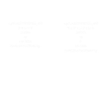
-LpTUASXTPFT0TGU_4F6
-LpTUASXTPFT0TGU_4F6
タキシード
ウェディングドレス
219989
209995
10
10
KM-3004
ク
-NYRiz7A7UrZTVdL3gj-
DS-1005
-Ml9CZJiuyPpGP4aKF1g