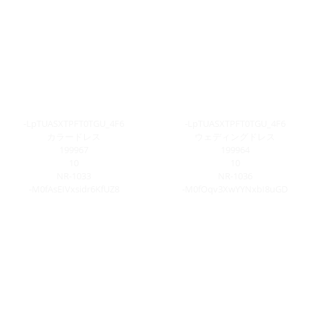
-LpTUASXTPFT0TGU_4F6
-LpTUASXTPFT0TGU_4F6
カラードレス
ウェディングドレス
199967
199964
10
10
NR-1033
NR-1036
-M0fAsEIVxsidr6KfUZ8
-M0fOqv3XwYYNxbI8uGD